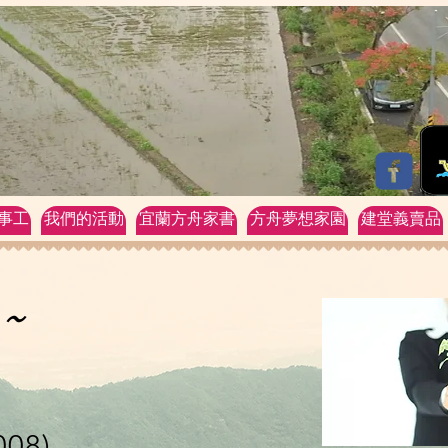
事工
我們的活動
宜蘭方舟家書
方舟夢想家園
建堂義賣品
~
08)