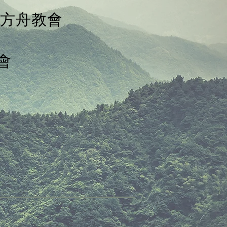
宜蘭方舟教會
會