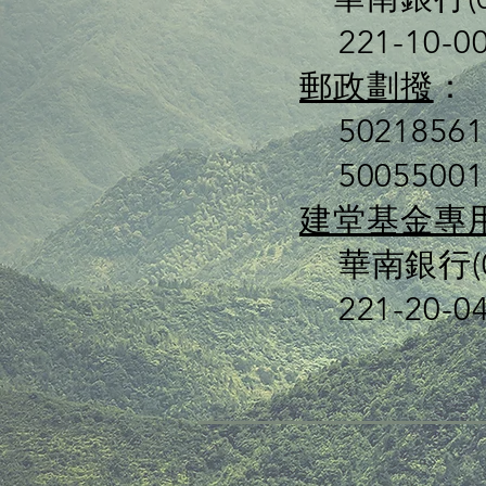
221-10-
郵政劃撥
：
502185
500550
建堂基金專
華南銀行(0
221-20-