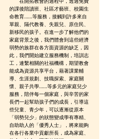
在開拓教會的過程中，透過免費
的課後陪讀班、社區才藝班、校園生
命教育……等服務，接觸到許多來自
單親、隔代教養、失親兒、原住民、
新移民的孩子。在進一步了解他們的
家庭背景之後，我們體會到這些經濟
弱勢的族群在各方面資源的缺乏，因
此，我們開始建立服務機制，培訓志
工，連繫相關的社福機構，期望教會
能成為資源共享平台，藉著課業輔
導、生涯規劃、技職探索、家庭關
懷、親子共學……等多元的家庭兒少
服務，陪伴每一個家庭，與辛苦的家
長們一起幫助孩子們的成長，引導這
些兒童、青少年，可以逐漸從原本
「弱勢兒少」的狀態變成學有專精、
自助助人的「優秀人士」，將來能夠
在各行各業中貢獻所長，成為家庭、